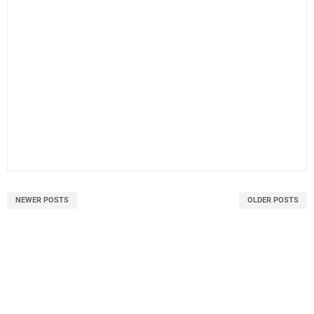
NEWER POSTS
OLDER POSTS