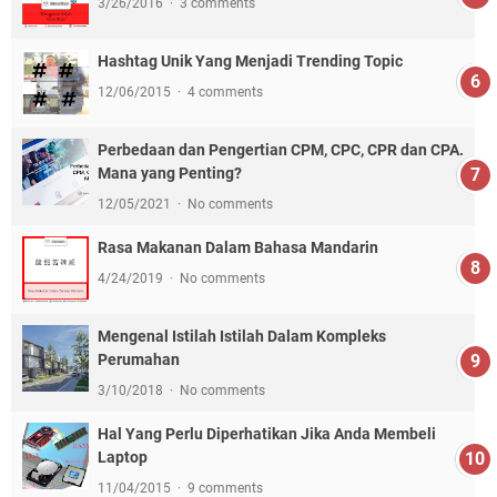
3/26/2016
3 comments
Hashtag Unik Yang Menjadi Trending Topic
12/06/2015
4 comments
Perbedaan dan Pengertian CPM, CPC, CPR dan CPA.
Mana yang Penting?
12/05/2021
No comments
Rasa Makanan Dalam Bahasa Mandarin
4/24/2019
No comments
Mengenal Istilah Istilah Dalam Kompleks
Perumahan
3/10/2018
No comments
Hal Yang Perlu Diperhatikan Jika Anda Membeli
Laptop
11/04/2015
9 comments