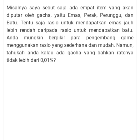
Misalnya saya sebut saja ada empat item yang akan
diputar oleh gacha, yaitu Emas, Perak, Perunggu, dan
Batu. Tentu saja rasio untuk mendapatkan emas jauh
lebih rendah daripada rasio untuk mendapatkan batu.
Anda mungkin berpikir para pengembang game
menggunakan rasio yang sederhana dan mudah. Namun,
tahukah anda kalau ada gacha yang bahkan ratenya
tidak lebih dari 0,01%?