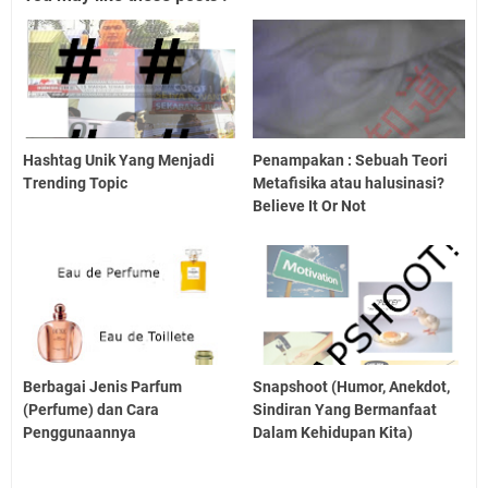
Hashtag Unik Yang Menjadi
Penampakan : Sebuah Teori
Trending Topic
Metafisika atau halusinasi?
Believe It Or Not
Berbagai Jenis Parfum
Snapshoot (Humor, Anekdot,
(Perfume) dan Cara
Sindiran Yang Bermanfaat
Penggunaannya
Dalam Kehidupan Kita)