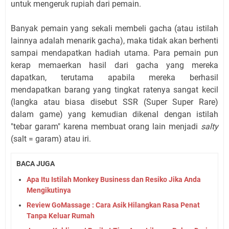
untuk mengeruk rupiah dari pemain.
Banyak pemain yang sekali membeli gacha (atau istilah
lainnya adalah menarik gacha), maka tidak akan berhenti
sampai mendapatkan hadiah utama. Para pemain pun
kerap memaerkan hasil dari gacha yang mereka
dapatkan, terutama apabila mereka berhasil
mendapatkan barang yang tingkat ratenya sangat kecil
(langka atau biasa disebut SSR (Super Super Rare)
dalam game) yang kemudian dikenal dengan istilah
"tebar garam" karena membuat orang lain menjadi
salty
(salt = garam) atau iri.
BACA JUGA
Apa Itu Istilah Monkey Business dan Resiko Jika Anda
Mengikutinya
Review GoMassage : Cara Asik Hilangkan Rasa Penat
Tanpa Keluar Rumah