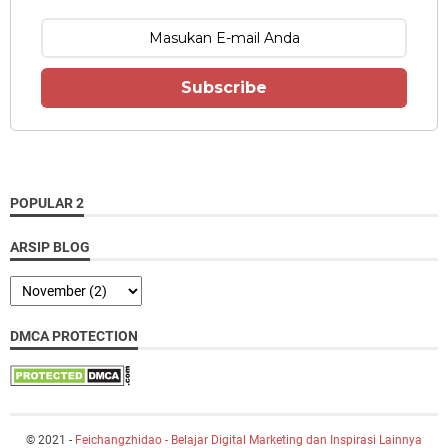
Subscribe
POPULAR 2
ARSIP BLOG
DMCA PROTECTION
© 2021 -
Feichangzhidao - Belajar Digital Marketing dan Inspirasi Lainnya