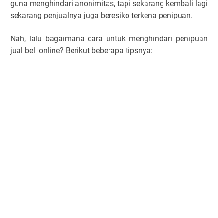
guna menghindari anonimitas, tapi sekarang kembali lagi
sekarang penjualnya juga beresiko terkena penipuan.
Nah, lalu bagaimana cara untuk menghindari penipuan
jual beli online? Berikut beberapa tipsnya: