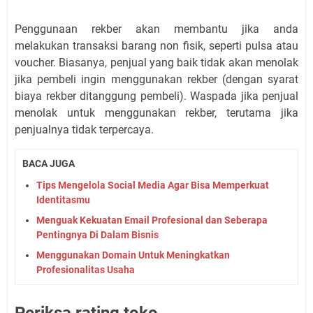
Penggunaan rekber akan membantu jika anda
melakukan transaksi
barang non fisik, seperti pulsa atau
voucher. Biasanya, penjual yang baik tidak akan menolak
jika pembeli ingin menggunakan rekber (dengan syarat
biaya rekber ditanggung pembeli). Waspada jika penjual
menolak untuk menggunakan rekber, terutama jika
penjualnya tidak terpercaya.
BACA JUGA
Tips Mengelola Social Media Agar Bisa Memperkuat
Identitasmu
Menguak Kekuatan Email Profesional dan Seberapa
Pentingnya Di Dalam Bisnis
Menggunakan Domain Untuk Meningkatkan
Profesionalitas Usaha
Periksa rating toko