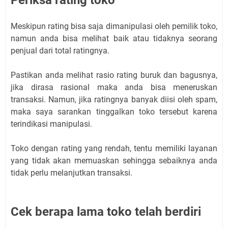
Meskipun rating bisa saja dimanipulasi oleh pemilik toko,
namun anda bisa melihat baik atau tidaknya seorang
penjual dari total ratingnya.
Pastikan anda melihat rasio rating buruk dan bagusnya,
jika dirasa rasional maka anda bisa meneruskan
transaksi. Namun, jika ratingnya banyak diisi oleh spam,
maka saya sarankan tinggalkan toko tersebut karena
terindikasi manipulasi.
Toko dengan rating yang rendah, tentu memiliki layanan
yang tidak akan memuaskan sehingga sebaiknya anda
tidak perlu melanjutkan transaksi.
Cek berapa lama toko telah berdiri