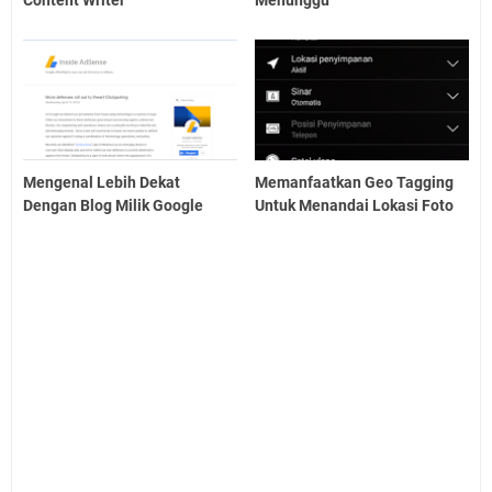
Content Writer
Menunggu
Mengenal Lebih Dekat
Memanfaatkan Geo Tagging
Dengan Blog Milik Google
Untuk Menandai Lokasi Foto