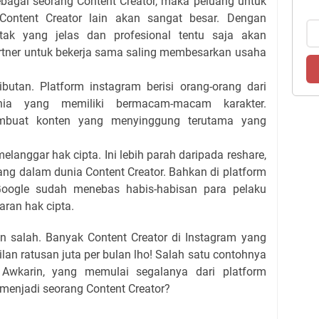
Sebagai seorang Content Creator, maka peluang untuk
ontent Creator lain akan sangat besar. Dengan
tak yang jelas dan profesional tentu saja akan
ner untuk bekerja sama saling membesarkan usaha
utan. Platform instagram berisi orang-orang dari
nia yang memiliki bermacam-macam karakter.
mbuat konten yang menyinggung terutama yang
elanggar hak cipta. Ini lebih parah daripada reshare,
ang dalam dunia Content Creator. Bahkan di platform
Google sudah menebas habis-habisan para pelaku
aran hak cipta.
n salah. Banyak Content Creator di Instagram yang
an ratusan juta per bulan lho! Salah satu contohnya
al Awkarin, yang memulai segalanya dari platform
u menjadi seorang Content Creator?