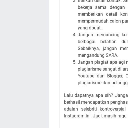
Berikan detail kontak. 
bekerja sama dengan C
memberikan detail kon
mempermudah calon part
yang dbuat.
Jangan memancing kerib
berbagai belahan du
Sebaiknya, jangan me
mengandung SARA.
Jangan plagiat apalagi m
plagiarisme sangat dilar
Youtube dan Blogger, 
plagiarisme dan pelangg
Lalu dapatnya apa sih? Janga
berhasil mendapatkan penghasil
adalah selebriti kontroversi
Instagram ini. Jadi, masih rag