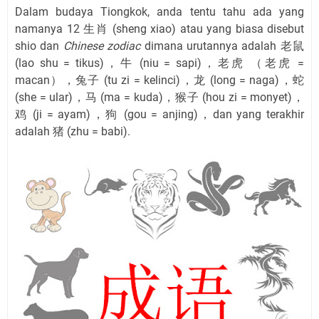
Dalam budaya Tiongkok, anda tentu tahu ada yang
namanya 12 生肖 (sheng xiao) atau yang biasa disebut
shio dan
Chinese zodiac
dimana urutannya adalah 老鼠
(lao shu = tikus)，牛 (niu = sapi)，老虎 （老虎 =
macan），兔子 (tu zi = kelinci)，龙 (long = naga)，蛇
(she = ular)，马 (ma = kuda)，猴子 (hou zi = monyet)，
鸡 (ji = ayam)，狗 (gou = anjing)，dan yang terakhir
adalah 猪 (zhu = babi).