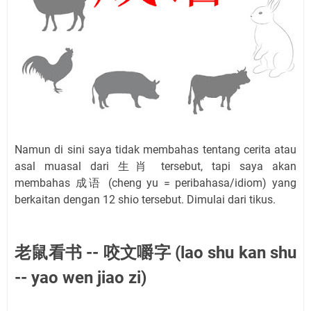
Namun di sini saya tidak membahas tentang cerita atau
asal muasal dari 生肖 tersebut, tapi saya akan
membahas 成语 (cheng yu = peribahasa/idiom) yang
berkaitan dengan 12 shio tersebut. Dimulai dari tikus.
老鼠看书 -- 咬文嚼字 (lao shu kan shu
-- yao wen jiao zi)