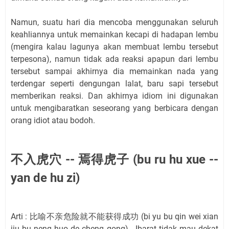
Namun, suatu hari dia mencoba menggunakan seluruh
keahliannya untuk memainkan kecapi di hadapan lembu
(mengira kalau lagunya akan membuat lembu tersebut
terpesona), namun tidak ada reaksi apapun dari lembu
tersebut sampai akhirnya dia memainkan nada yang
terdengar seperti dengungan lalat, baru sapi tersebut
memberikan reaksi. Dan akhirnya idiom ini digunakan
untuk mengibaratkan seseorang yang berbicara dengan
orang idiot atau bodoh.
不入虎穴 -- 焉得虎子 (bu ru hu xue --
yan de hu zi)
Arti : 比喻不亲危险就不能获得成功 (bi yu bu qin wei xian
jiu bu neng huo de cheng gong) - Ibarat tidak mau dekat