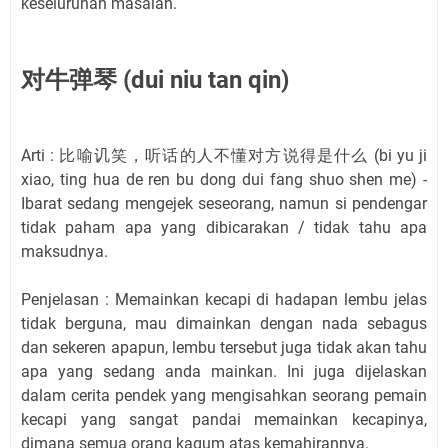
keseluruhan masalah.
对牛弹琴 (dui niu tan qin)
Arti : 比喻讥笑，听话的人不懂对方说得是什么 (bi yu ji
xiao, ting hua de ren bu dong dui fang shuo shen me) -
Ibarat sedang mengejek seseorang, namun si pendengar
tidak paham apa yang dibicarakan / tidak tahu apa
maksudnya.
Penjelasan : Memainkan kecapi di hadapan lembu jelas
tidak berguna, mau dimainkan dengan nada sebagus
dan sekeren apapun, lembu tersebut juga tidak akan tahu
apa yang sedang anda mainkan. Ini juga dijelaskan
dalam cerita pendek yang mengisahkan seorang pemain
kecapi yang sangat pandai memainkan kecapinya,
dimana semua orang kagum atas kemahirannya.