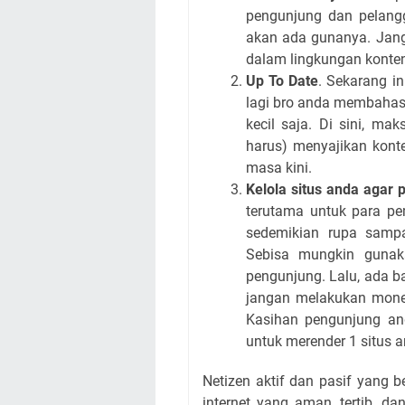
pengunjung dan pelang
akan ada gunanya. Janga
dalam lingkungan konte
Up To Date
. Sekarang i
lagi bro anda membahas
kecil saja. Di sini, m
harus) menyajikan konte
masa kini.
Kelola situs anda agar 
terutama untuk para pem
sedemikian rupa sampa
Sebisa mungkin gunak
pengunjung. Lalu, ada ba
jangan melakukan monet
Kasihan pengunjung and
untuk merender 1 situs 
Netizen aktif dan pasif yang 
internet yang aman, tertib, d