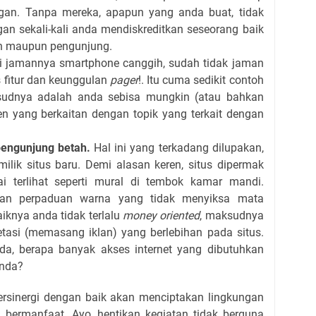
gan. Tanpa mereka, apapun yang anda buat, tidak
n sekali-kali anda mendiskreditkan seseorang baik
n maupun pengunjung.
ni jamannya smartphone canggih, sudah tidak jaman
 fitur dan keunggulan
pager
!. Itu cuma sedikit contoh
aksudnya adalah anda sebisa mungkin (atau bahkan
n yang berkaitan dengan topik yang terkait dengan
pengunjung betah.
Hal ini yang terkadang dilupakan,
ilik situs baru. Demi alasan keren, situs dipermak
i terlihat seperti mural di tembok kamar mandi.
an perpaduan warna yang tidak menyiksa mata
iknya anda tidak terlalu
money oriented
, maksudnya
asi (memasang iklan) yang berlebihan pada situs.
a, berapa banyak akses internet yang dibutuhkan
anda?
bersinergi dengan baik akan menciptakan lingkungan
an bermanfaat. Ayo, hentikan kegiatan tidak berguna