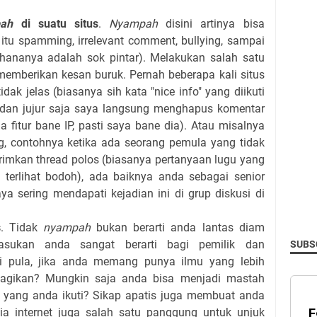
ah
di suatu situs
.
Nyampah
disini artinya bisa
tu spamming, irrelevant comment, bullying, sampai
hananya adalah sok pintar). Melakukan salah satu
 memberikan kesan buruk. Pernah beberapa kali situs
dak jelas (biasanya sih kata "nice info" yang diikuti
k) dan jujur saja saya langsung menghapus komentar
a fitur bane IP, pasti saya bane dia). Atau misalnya
g, contohnya ketika ada seorang pemula yang tidak
rimkan thread polos (biasanya pertanyaan lugu yang
terlihat bodoh), ada baiknya anda sebagai senior
ya sering mendapati kejadian ini di grup diskusi di
s
. Tidak
nyampah
bukan berarti anda lantas diam
masukan anda sangat berarti bagi pemilik dan
SUBSC
i pula, jika anda memang punya ilmu yang lebih
ibagikan? Mungkin saja anda bisa menjadi mastah
si yang anda ikuti? Sikap apatis juga membuat anda
nia internet juga salah satu panggung untuk unjuk
F