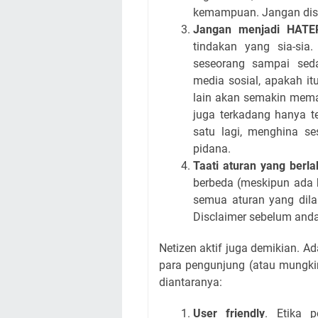
kemampuan. Jangan disi
Jangan menjadi HATE
tindakan yang sia-sia
seseorang sampai sed
media sosial, apakah it
lain akan semakin meman
juga terkadang hanya te
satu lagi, menghina se
pidana.
Taati aturan yang berl
berbeda (meskipun ada 
semua aturan yang dil
Disclaimer sebelum anda
Netizen aktif juga demikian. A
para pengunjung (atau mungkin
diantaranya:
User friendly
. Etika 