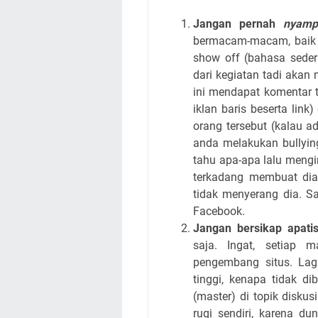
Jangan pernah
nyamp
bermacam-macam, baik i
show off (bahasa seder
dari kegiatan tadi akan
ini mendapat komentar ti
iklan baris beserta lin
orang tersebut (kalau ad
anda melakukan bullyin
tahu apa-apa lalu mengi
terkadang membuat dia 
tidak menyerang dia. Sa
Facebook.
Jangan bersikap apati
saja. Ingat, setiap 
pengembang situs. Lag
tinggi, kenapa tidak d
(master) di topik disku
rugi sendiri, karena du